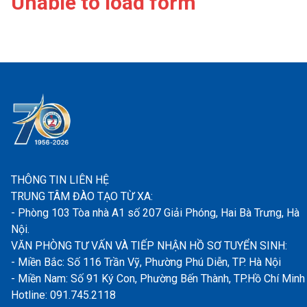
Unable to load form
THÔNG TIN LIÊN HỆ
TRUNG TÂM ĐÀO TẠO TỪ XA:
- Phòng 103 Tòa nhà A1 số 207 Giải Phóng, Hai Bà Trưng, Hà
Nội.
VĂN PHÒNG TƯ VẤN VÀ TIẾP NHẬN HỒ SƠ TUYỂN SINH:
- Miền Bắc: Số 116 Trần Vỹ, Phường Phú Diễn, TP. Hà Nội
- Miền Nam: Số 91 Ký Con, Phường Bến Thành, TP.Hồ Chí Minh
Hotline: 091.745.2118