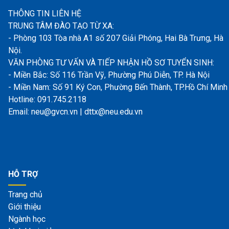
THÔNG TIN LIÊN HỆ
TRUNG TÂM ĐÀO TẠO TỪ XA:
- Phòng 103 Tòa nhà A1 số 207 Giải Phóng, Hai Bà Trưng, Hà
Nội.
VĂN PHÒNG TƯ VẤN VÀ TIẾP NHẬN HỒ SƠ TUYỂN SINH:
- Miền Bắc: Số 116 Trần Vỹ, Phường Phú Diễn, TP. Hà Nội
- Miền Nam: Số 91 Ký Con, Phường Bến Thành, TP.Hồ Chí Minh
Hotline: 091.745.2118
Email: neu@gvcn.vn | dttx@neu.edu.vn
HỖ TRỢ
Trang chủ
Giới thiệu
Ngành học