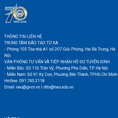
THÔNG TIN LIÊN HỆ
TRUNG TÂM ĐÀO TẠO TỪ XA:
- Phòng 103 Tòa nhà A1 số 207 Giải Phóng, Hai Bà Trưng, Hà
Nội.
VĂN PHÒNG TƯ VẤN VÀ TIẾP NHẬN HỒ SƠ TUYỂN SINH:
- Miền Bắc: Số 116 Trần Vỹ, Phường Phú Diễn, TP. Hà Nội
- Miền Nam: Số 91 Ký Con, Phường Bến Thành, TP.Hồ Chí Minh
Hotline: 091.745.2118
Email: neu@gvcn.vn | dttx@neu.edu.vn