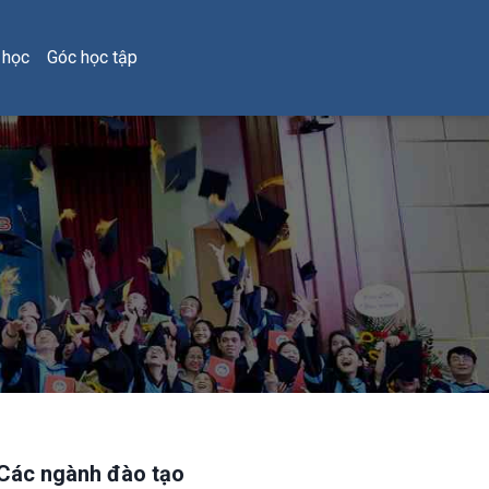
 học
Góc học tập
Các ngành đào tạo