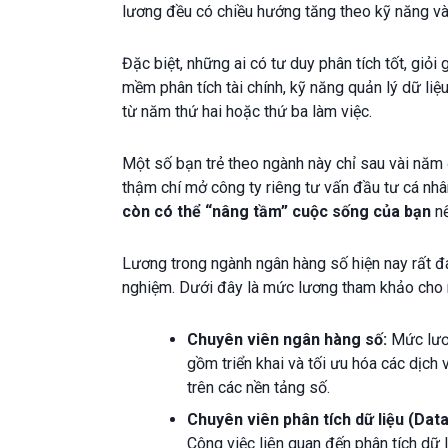
lương đều có chiều hướng tăng theo kỹ năng và
Đặc biệt, những ai có tư duy phân tích tốt, giỏ
mềm phân tích tài chính, kỹ năng quản lý dữ 
từ năm thứ hai hoặc thứ ba làm việc.
Một số bạn trẻ theo ngành này chỉ sau vài năm
thậm chí mở công ty riêng tư vấn đầu tư cá nh
còn có thể “nâng tầm” cuộc sống của bạn
nế
Lương trong ngành ngân hàng số hiện nay rất đa
nghiệm. Dưới đây là mức lương tham khảo cho mộ
Chuyên viên ngân hàng số:
Mức lươn
gồm triển khai và tối ưu hóa các dịch 
trên các nền tảng số.
Chuyên viên phân tích dữ liệu (Data
Công việc liên quan đến phân tích dữ 