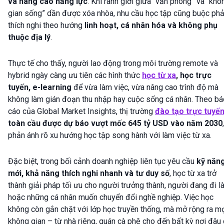
và nâng cao năng lực
. Khi ranh giới giữa “văn phòng” và “khô
gian sống” dần được xóa nhòa, nhu cầu học tập cũng buộc phả
thích nghi theo hướng
linh hoạt, cá nhân hóa và không phụ
thuộc địa lý
.
Thực tế cho thấy, người lao động trong môi trường remote và
hybrid ngày càng ưu tiên các hình thức
học từ xa
, học trực
tuyến, e-learning
để vừa làm việc, vừa nâng cao trình độ mà
không làm gián đoạn thu nhập hay cuộc sống cá nhân. Theo bá
cáo của Global Market Insights, thị trường
đào tạo trực tuyế
toàn cầu được dự báo vượt mốc 645 tỷ USD vào năm 2030
,
phản ánh rõ xu hướng học tập song hành với làm việc từ xa.
Đặc biệt, trong bối cảnh doanh nghiệp liên tục yêu cầu
kỹ năn
mới, khả năng thích nghi nhanh và tư duy số
, học từ xa trở
thành giải pháp tối ưu cho người trưởng thành, người đang đi 
hoặc những cá nhân muốn chuyển đổi nghề nghiệp. Việc học
không còn gắn chặt với lớp học truyền thống, mà mở rộng ra m
không gian – từ nhà riêng, quán cà phê cho đến bất kỳ nơi đâu