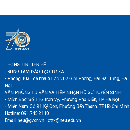
THÔNG TIN LIÊN HỆ
TRUNG TÂM ĐÀO TẠO TỪ XA:
- Phòng 103 Tòa nhà A1 số 207 Giải Phóng, Hai Bà Trưng, Hà
Nội.
VĂN PHÒNG TƯ VẤN VÀ TIẾP NHẬN HỒ SƠ TUYỂN SINH:
- Miền Bắc: Số 116 Trần Vỹ, Phường Phú Diễn, TP. Hà Nội
- Miền Nam: Số 91 Ký Con, Phường Bến Thành, TP.Hồ Chí Minh
Hotline: 091.745.2118
Email: neu@gvcn.vn | dttx@neu.edu.vn