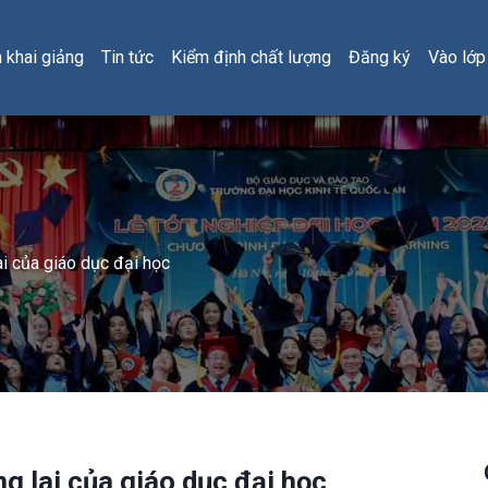
h khai giảng
Tin tức
Kiểm định chất lượng
Đăng ký
Vào lớp
ai của giáo dục đại học
g lai của giáo dục đại học