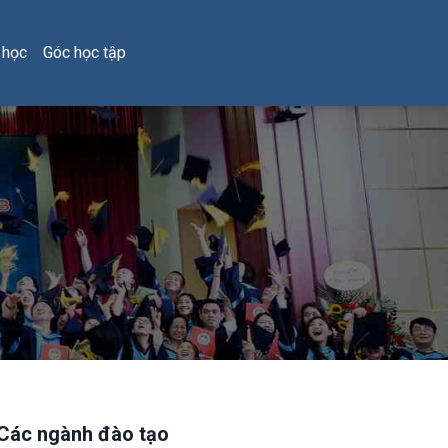
 học
Góc học tập
Các ngành đào tạo