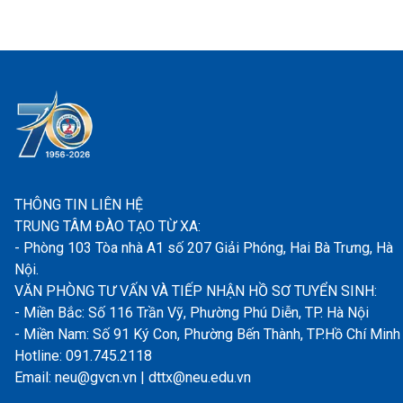
THÔNG TIN LIÊN HỆ
TRUNG TÂM ĐÀO TẠO TỪ XA:
- Phòng 103 Tòa nhà A1 số 207 Giải Phóng, Hai Bà Trưng, Hà
Nội.
VĂN PHÒNG TƯ VẤN VÀ TIẾP NHẬN HỒ SƠ TUYỂN SINH:
- Miền Bắc: Số 116 Trần Vỹ, Phường Phú Diễn, TP. Hà Nội
- Miền Nam: Số 91 Ký Con, Phường Bến Thành, TP.Hồ Chí Minh
Hotline: 091.745.2118
Email: neu@gvcn.vn | dttx@neu.edu.vn