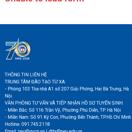
THÔNG TIN LIÊN HỆ
TRUNG TÂM ĐÀO TẠO TỪ XA:
- Phòng 103 Tòa nhà A1 số 207 Giải Phóng, Hai Bà Trưng, Hà
Nội.
VĂN PHÒNG TƯ VẤN VÀ TIẾP NHẬN HỒ SƠ TUYỂN SINH:
- Miền Bắc: Số 116 Trần Vỹ, Phường Phú Diễn, TP. Hà Nội
- Miền Nam: Số 91 Ký Con, Phường Bến Thành, TP.Hồ Chí Minh
Hotline: 091.745.2118
Email: neu@gvcn.vn | dttx@neu.edu.vn