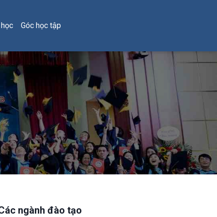
 học
Góc học tập
Các ngành đào tạo