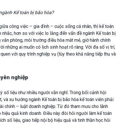
 ngành Kế toán bị bão hòa?
iữa công việc – gia đình – cuộc sống cá nhân, thì kế toán
nhắc, hơn so với việc lo lắng đến vấn đề ngành Kế toán bị
g văn phòng, môi trường điều hòa mát mẻ, giờ hành chính
ới những ai muốn có lịch sinh hoạt rõ ràng. Với đa số vị trí,
quen với quy trình nghiệp vụ (tùy theo khả năng tiếp thu và
uyên nghiệp
lý số liệu như nhiều người vẫn nghĩ. Trong bối cảnh hội
ệt, và xu hướng ngành Kế toán bị bão hòa kế toán viên phải
 tài chính – luật doanh nghiệp. Từ đó tham mưu cho lãnh
 hiệu quả kinh doanh. Điều này đòi hỏi người làm kế toán
h số liệu, giao tiếp nội bộ hiệu quả và tinh thần học hỏi