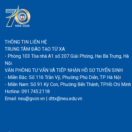
THÔNG TIN LIÊN HỆ
TRUNG TÂM ĐÀO TẠO TỪ XA:
- Phòng 103 Tòa nhà A1 số 207 Giải Phóng, Hai Bà Trưng, Hà
Nội.
VĂN PHÒNG TƯ VẤN VÀ TIẾP NHẬN HỒ SƠ TUYỂN SINH:
- Miền Bắc: Số 116 Trần Vỹ, Phường Phú Diễn, TP. Hà Nội
- Miền Nam: Số 91 Ký Con, Phường Bến Thành, TP.Hồ Chí Minh
Hotline: 091.745.2118
Email: neu@gvcn.vn | dttx@neu.edu.vn