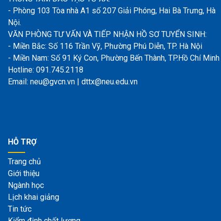
- Phòng 103 Tòa nhà A1 số 207 Giải Phóng, Hai Bà Trưng, Hà
Nội.
VĂN PHÒNG TƯ VẤN VÀ TIẾP NHẬN HỒ SƠ TUYỂN SINH:
- Miền Bắc: Số 116 Trần Vỹ, Phường Phú Diễn, TP. Hà Nội
- Miền Nam: Số 91 Ký Con, Phường Bến Thành, TP.Hồ Chí Minh
Hotline: 091.745.2118
Email: neu@gvcn.vn | dttx@neu.edu.vn
HỖ TRỢ
Trang chủ
Giới thiệu
Ngành học
Lịch khai giảng
Tin tức
Kiểm định chất lượng