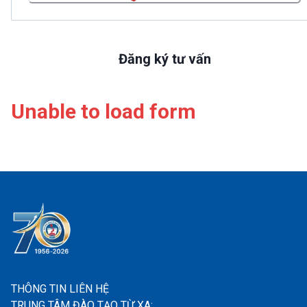
Đăng ký tư vấn
Unable to load form
THÔNG TIN LIÊN HỆ
TRUNG TÂM ĐÀO TẠO TỪ XA: