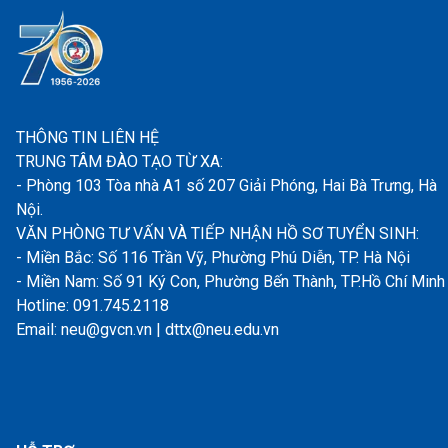
THÔNG TIN LIÊN HỆ
TRUNG TÂM ĐÀO TẠO TỪ XA:
- Phòng 103 Tòa nhà A1 số 207 Giải Phóng, Hai Bà Trưng, Hà
Nội.
VĂN PHÒNG TƯ VẤN VÀ TIẾP NHẬN HỒ SƠ TUYỂN SINH:
- Miền Bắc: Số 116 Trần Vỹ, Phường Phú Diễn, TP. Hà Nội
- Miền Nam: Số 91 Ký Con, Phường Bến Thành, TP.Hồ Chí Minh
Hotline: 091.745.2118
Email: neu@gvcn.vn | dttx@neu.edu.vn