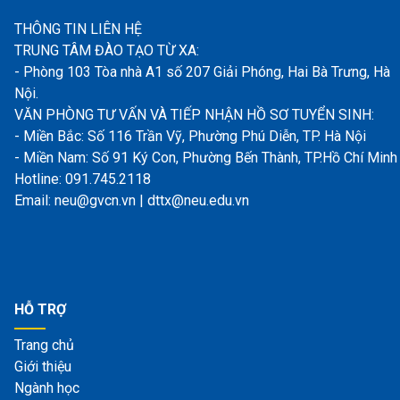
THÔNG TIN LIÊN HỆ
TRUNG TÂM ĐÀO TẠO TỪ XA:
- Phòng 103 Tòa nhà A1 số 207 Giải Phóng, Hai Bà Trưng, Hà
Nội.
VĂN PHÒNG TƯ VẤN VÀ TIẾP NHẬN HỒ SƠ TUYỂN SINH:
- Miền Bắc: Số 116 Trần Vỹ, Phường Phú Diễn, TP. Hà Nội
- Miền Nam: Số 91 Ký Con, Phường Bến Thành, TP.Hồ Chí Minh
Hotline: 091.745.2118
Email: neu@gvcn.vn | dttx@neu.edu.vn
HỖ TRỢ
Trang chủ
Giới thiệu
Ngành học