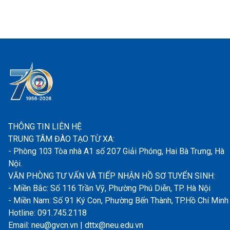
THÔNG TIN LIÊN HỆ
TRUNG TÂM ĐÀO TẠO TỪ XA:
- Phòng 103 Tòa nhà A1 số 207 Giải Phóng, Hai Bà Trưng, Hà
Nội.
VĂN PHÒNG TƯ VẤN VÀ TIẾP NHẬN HỒ SƠ TUYỂN SINH:
- Miền Bắc: Số 116 Trần Vỹ, Phường Phú Diễn, TP. Hà Nội
- Miền Nam: Số 91 Ký Con, Phường Bến Thành, TP.Hồ Chí Minh
Hotline: 091.745.2118
Email: neu@gvcn.vn | dttx@neu.edu.vn