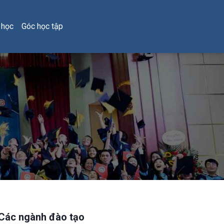
 học
Góc học tập
Các ngành đào tạo